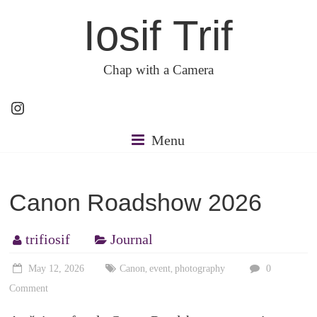
Skip
Iosif Trif
to
content
Chap with a Camera
Instagram
Menu
Canon Roadshow 2026
trifiosif
Journal
May 12, 2026
Canon
event
photography
0
,
,
Comment