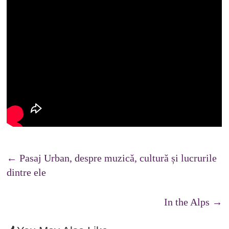
←
Pasaj Urban, despre muzică, cultură și lucrurile
dintre ele
In the Alps
→